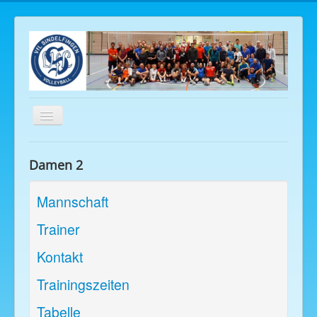
Navigation
an/aus
Halle
Damen 2
Beach
Aktuelles
Mannschaft
Kontakte
Trainer
Spendenkonto
Kontakt
Mitgliedschaft
Trainingszeiten
Referenzen
Tabelle